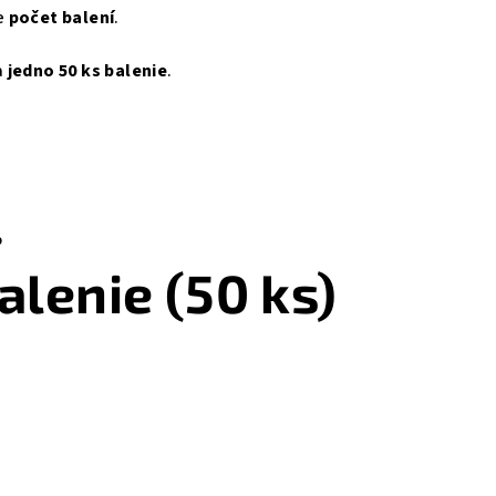
e
počet balení
.
a
jedno 50 ks balenie
.
%
alenie (50 ks)