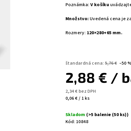
Poznámka:
V košíku
uvádzajt
Množstvo:
Uvedená cena je z
Rozmery:
120×280+65 mm.
štandardná cena:
5,76 €
–50 
2,88 €
/ b
2,34 € bez DPH
Jednotková
0,06 € / 1 ks
cena:
Skladom
(>5 balenie (50 ks))
Kód:
10848