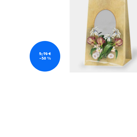
5,76 €
–50 %