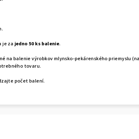
m.
 je za
jedno 50 ks balenie
.
é na balenie výrobkov mlynsko-pekárenského priemyslu (napr
potrebného tovaru.
dzajte počet balení.