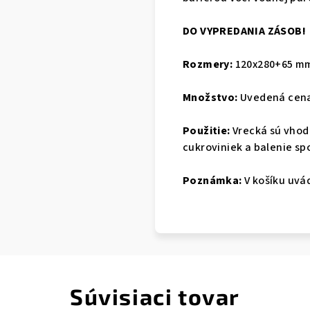
DO VYPREDANIA ZÁSOB!
Rozmery:
120x280+65 m
Množstvo:
Uvedená cena
Použitie:
Vrecká sú vhodn
cukroviniek a balenie s
Poznámka:
V košíku uvá
Súvisiaci tovar