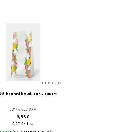
KÓD:
10819
ká hranolkové Jar - 10819
2,87 € bez DPH
3,53 €
Jednotková
0,07 € / 1 ks
cena: