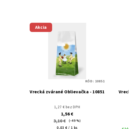
Akcia
KÓD:
10851
Vrecká zvárané Oblievačka - 10851
Vrec
1,27 € bez DPH
1,56 €
3,10 €
(–49 %)
Jednotková
0,03 € / 1 ks