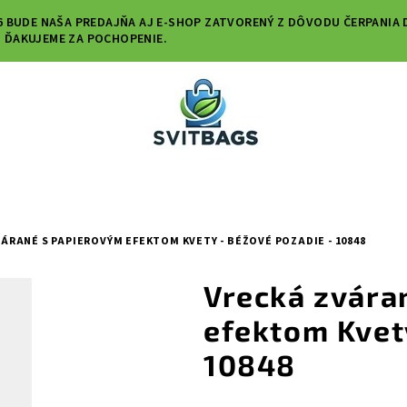
. 2026 BUDE NAŠA PREDAJŇA AJ E-SHOP ZATVORENÝ Z DÔVODU ČERPAN
. ĎAKUJEME ZA POCHOPENIE.
ÁRANÉ S PAPIEROVÝM EFEKTOM KVETY - BÉŽOVÉ POZADIE - 10848
Vrecká zvára
efektom Kvet
10848