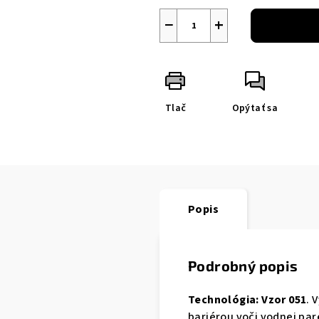
−
+
Tlač
Opýtať sa
Popis
Podrobný popis
Technológia: Vzor 051
. 
bariérou voči vodnej par