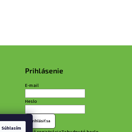
Prihlásenie
E-mail
Heslo
Prihlásiť sa
Súhlasím
Nová registrácia
Zabudnuté heslo