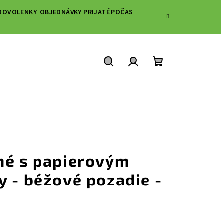
IA DOVOLENKY. OBJEDNÁVKY PRIJATÉ POČAS
Hľadať
Prihlásenie
Nákupný
košík
né s papierovým
y - béžové pozadie -