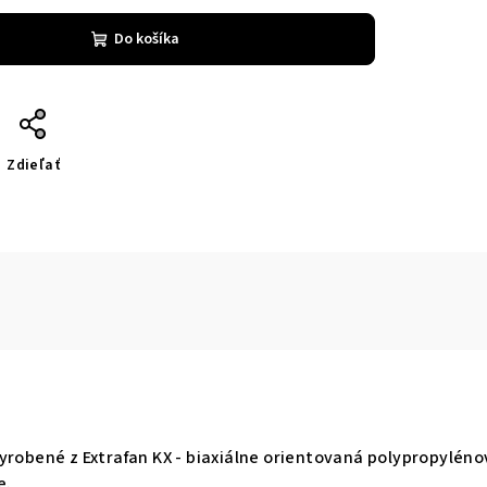
Do košíka
Zdieľať
Vyrobené z Extrafan KX - biaxiálne orientovaná polypropyléno
e.