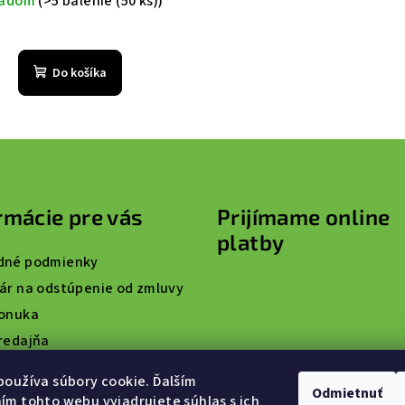
ladom
(>5 balenie (50 ks))
Do košíka
rmácie pre vás
Prijímame online
platby
dné podmienky
ár na odstúpenie od zmluvy
onuka
redajňa
t
oužíva súbory cookie. Ďalším
Odmietnuť
m tohto webu vyjadrujete súhlas s ich