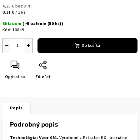
4,28 € bez DPH
Jednotková
0,11 € / 1 ks
cena:
Skladom
(>5 balenie (50 ks))
Kód:
10849
−
+
Do košíka
Opýtať sa
Zdieľať
Popis
Podrobný popis
Technológia:
Vzor 051.
Vyrobené z Extrafan KX - biaxiálne