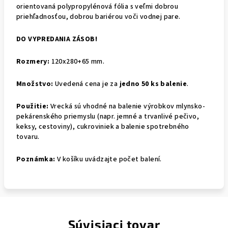
orientovaná polypropylénová fólia s veľmi dobrou
priehľadnosťou, dobrou bariérou voči vodnej pare.
DO VYPREDANIA ZÁSOB!
Rozmery:
120x280+65 mm.
Množstvo:
Uvedená cena je za
jedno 50 ks balenie
.
Použitie:
Vrecká sú vhodné na balenie výrobkov mlynsko-
pekárenského priemyslu (napr. jemné a trvanlivé pečivo,
keksy, cestoviny), cukroviniek a balenie spotrebného
tovaru.
Poznámka:
V košíku uvádzajte počet balení.
Súvisiaci tovar