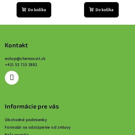
Do košíka
Do košíka
Z
á
p
Kontakt
ä
eshop
@
chemosvit.sk
t
+421 52 715 2882
i
e
Informácie pre vás
Obchodné podmienky
Formulár na odstúpenie od zmluvy