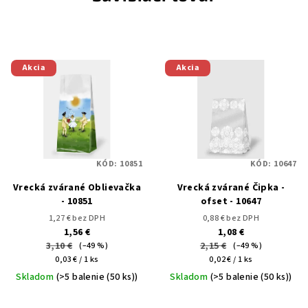
Akcia
Akcia
KÓD:
10851
KÓD:
10647
Vrecká zvárané Oblievačka
Vrecká zvárané Čipka -
- 10851
ofset - 10647
1,27 € bez DPH
0,88 € bez DPH
1,56 €
1,08 €
3,10 €
2,15 €
(–49 %)
(–49 %)
Jednotková
Jednotková
0,03 € / 1 ks
0,02 € / 1 ks
cena:
cena:
Skladom
(>5 balenie (50 ks))
Skladom
(>5 balenie (50 ks))