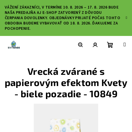
Prejsť
VÁŽENÍ ZÁKAZNÍCI, V TERMÍNE 10. 8. 2026 – 17. 8. 2026 BUDE
na
NAŠA PREDAJŇA AJ E-SHOP ZATVORENÝ Z DÔVODU
obsah
ČERPANIA DOVOLENKY. OBJEDNÁVKY PRIJATÉ POČAS TOHTO
OBDOBIA BUDEME VYBAVOVAŤ OD 18. 8. 2026. ĎAKUJEME ZA
POCHOPENIE.
Nákupn
Hľadať
Prihlásenie
Vrecká zvárané s
košík
papierovým efektom Kvety
- biele pozadie - 10849